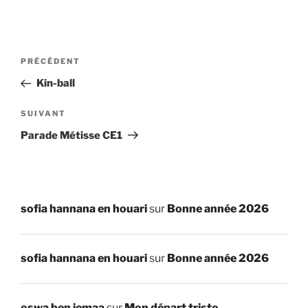
Navigation
Article
PRÉCÉDENT
de
précédent
Kin-ball
l’article
Article
SUIVANT
suivant
Parade Métisse CE1
sofia hannana en houari
sur
Bonne année 2026
sofia hannana en houari
sur
Bonne année 2026
oswa ben jemaa
sur
Mon départ triste