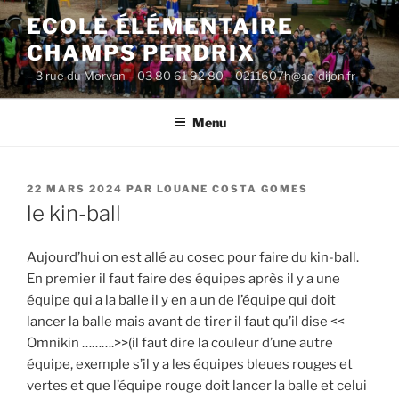
Aller
ECOLE ÉLÉMENTAIRE
au
CHAMPS PERDRIX
contenu
principal
– 3 rue du Morvan – 03 80 61 92 80 – 0211607h@ac-dijon.fr-
Menu
PUBLIÉ
22 MARS 2024
PAR
LOUANE COSTA GOMES
LE
le kin-ball
Aujourd’hui on est allé au cosec pour faire du kin-ball.
En premier il faut faire des équipes après il y a une
équipe qui a la balle il y en a un de l’équipe qui doit
lancer la balle mais avant de tirer il faut qu’il dise <<
Omnikin ……….>>(il faut dire la couleur d’une autre
équipe, exemple s’il y a les équipes bleues rouges et
vertes et que l’équipe rouge doit lancer la balle et celui