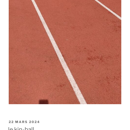
PUBLIÉ
22 MARS 2024
LE
le kin-ball