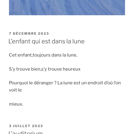
PUBLIÉ
7 DÉCEMBRE 2023
LE
L’enfant qui est dans la lune
Cet enfant,toujours dans la lune,
S’y trouve bien,s’y trouve heureux
Pourquoi le déranger ? La lune est un endroit d’où l’on
voit le
mieux.
PUBLIÉ
3 JUILLET 2023
LE
L’auditorium