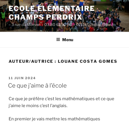
Aller
ECOLE ÉLÉMENTAIRE
au
CHAMPS PERDRIX
contenu
principal
– 3 rue du Morvan – 03 80 61 92 80 – 0211607h@ac-dijon.fr-
Menu
AUTEUR/AUTRICE :
LOUANE COSTA GOMES
PUBLIÉ
11 JUIN 2024
LE
Ce que j’aime à l’école
Ce que je préfère c’est les mathématiques et ce que
j’aime le moins c’est l’anglais.
En premier je vais mettre les mathématiques