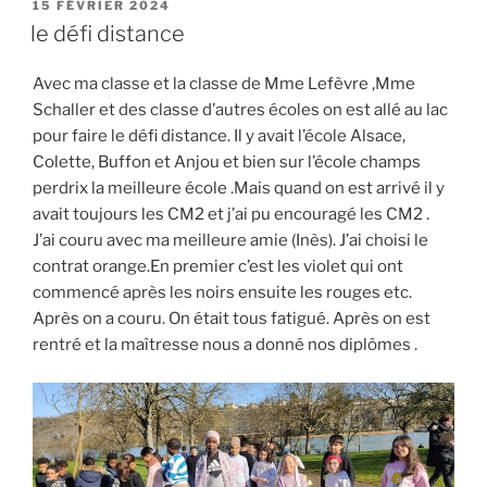
PUBLIÉ
15 FÉVRIER 2024
LE
le défi distance
Avec ma classe et la classe de Mme Lefèvre ,Mme
Schaller et des classe d’autres écoles on est allé au lac
pour faire le défi distance. Il y avait l’école Alsace,
Colette, Buffon et Anjou et bien sur l’école champs
perdrix la meilleure école .Mais quand on est arrivé il y
avait toujours les CM2 et j’ai pu encouragé les CM2 .
J’ai couru avec ma meilleure amie (Inès). J’ai choisi le
contrat orange.En premier c’est les violet qui ont
commencé après les noirs ensuite les rouges etc.
Après on a couru. On était tous fatigué. Après on est
rentré et la maîtresse nous a donné nos diplômes .