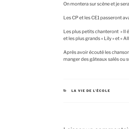
On montera sur scène et je sera
Les CP et les CE1 passeront ava
Les plus petits chanteront » Il é
et les plus grands « Lily » et « Al
Après avoir écouté les chanson
manger des gâteaux salés ou s
CATÉGORIES
LA VIE DE L'ÉCOLE