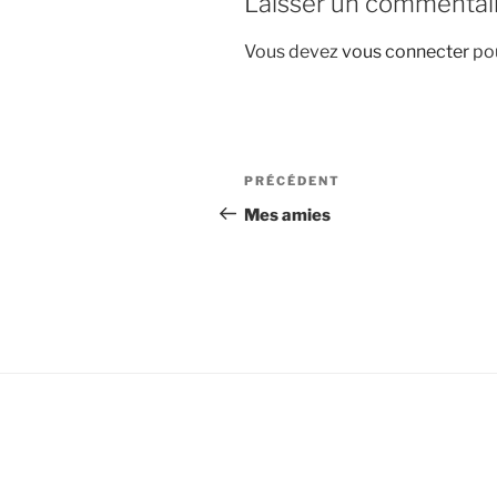
Laisser un commentai
Vous devez
vous connecter
pou
Navigation
Article
PRÉCÉDENT
de
précédent
Mes amies
l’article