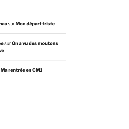
maa
sur
Mon départ triste
be
sur
On a vu des moutons
ve
r
Ma rentrée en CM1