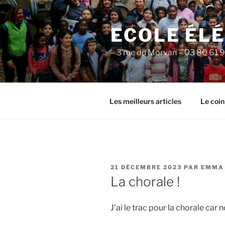
Aller
au
ECOLE ÉL
contenu
principal
– 3 rue du Morvan – 03 80 61 
Les meilleurs articles
Le coin
PUBLIÉ
21 DÉCEMBRE 2023
PAR
EMMA
LE
La chorale !
J’ai le trac pour la chorale ca