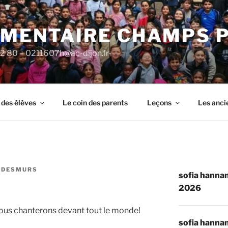
ÉMENTAIRE CHAMPS 
92 80 – 0211607h@ac-dijon.fr-
 des élèves
Le coin des parents
Leçons
Les anci
 DESMURS
sofia hannan
2026
r nous chanterons devant tout le monde!
sofia hannan