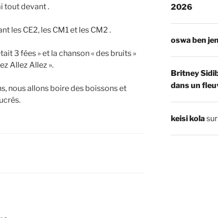
i tout devant .
2026
nt les CE2, les CM1 et les CM2 .
oswa ben je
tait 3 fées » et la chanson « des bruits »
lez Allez Allez ».
Britney Sidi
dans un fleu
s, nous allons boire des boissons et
ucrés.
keisi kola
su