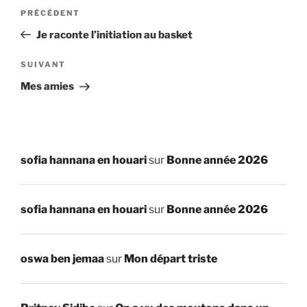
Navigation
Article
PRÉCÉDENT
de
précédent
Je raconte l’initiation au basket
l’article
Article
SUIVANT
suivant
Mes amies
sofia hannana en houari
sur
Bonne année 2026
sofia hannana en houari
sur
Bonne année 2026
oswa ben jemaa
sur
Mon départ triste