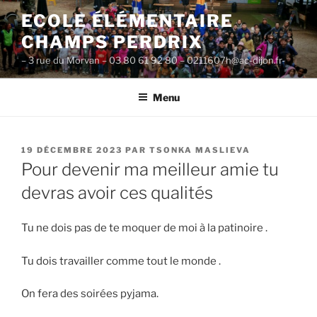
Aller
ECOLE ÉLÉMENTAIRE
au
CHAMPS PERDRIX
contenu
principal
– 3 rue du Morvan – 03 80 61 92 80 – 0211607h@ac-dijon.fr-
Menu
PUBLIÉ
19 DÉCEMBRE 2023
PAR
TSONKA MASLIEVA
LE
Pour devenir ma meilleur amie tu
devras avoir ces qualités
Tu ne dois pas de te moquer de moi à la patinoire .
Tu dois travailler comme tout le monde .
On fera des soirées pyjama.