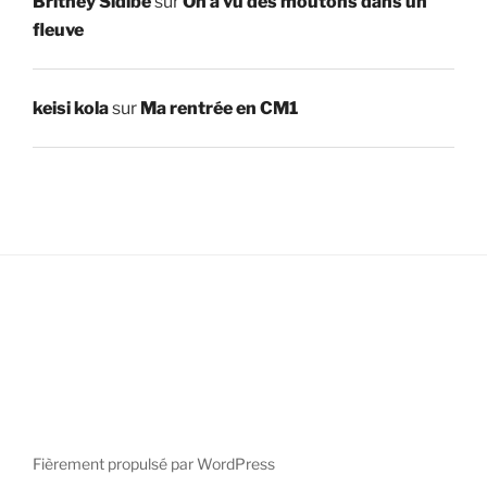
Britney Sidibe
sur
On a vu des moutons dans un
fleuve
keisi kola
sur
Ma rentrée en CM1
Fièrement propulsé par WordPress