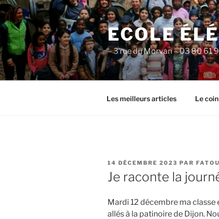
Aller
au
ECOLE ÉL
contenu
principal
– 3 rue du Morvan – 03 80 61 
Les meilleurs articles
Le coin
PUBLIÉ
14 DÉCEMBRE 2023
PAR
FATO
LE
Je raconte la journé
Mardi 12 décembre ma classe e
allés à la patinoire de Dijon.