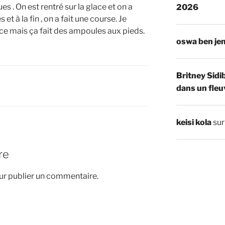
s . On est rentré sur la glace et on a
2026
t à la fin , on a fait une course. Je
lace mais ça fait des ampoules aux pieds.
oswa ben je
Britney Sidi
dans un fleu
keisi kola
su
re
r publier un commentaire.