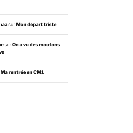
maa
sur
Mon départ triste
be
sur
On a vu des moutons
ve
r
Ma rentrée en CM1