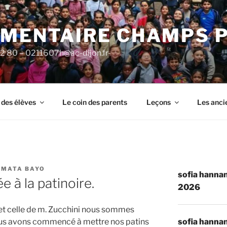
ÉMENTAIRE CHAMPS 
92 80 – 0211607h@ac-dijon.fr-
 des élèves
Le coin des parents
Leçons
Les anci
UMATA BAYO
sofia hannan
e à la patinoire.
2026
t celle de m. Zucchini nous sommes
sofia hannan
 Nous avons commencé à mettre nos patins