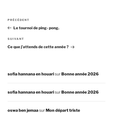
Navigation
Article
PRÉCÉDENT
de
précédent
Le tournoi de ping- pong.
l’article
Article
SUIVANT
suivant
Ce que j’attends de cette année ?
sofia hannana en houari
sur
Bonne année 2026
sofia hannana en houari
sur
Bonne année 2026
oswa ben jemaa
sur
Mon départ triste