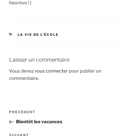
heureux ! )
CATÉGORIES
LA VIE DE L'ÉCOLE
Laisser un commentaire
Vous devez
vous connecter
pour publier un
commentaire.
Navigation
Article
PRÉCÉDENT
de
précédent
Bientôt les vacances
l’article
Article
SUIVANT