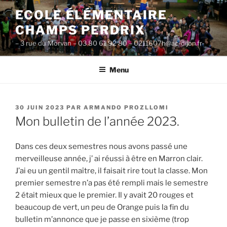
Aller
ECOLE ÉLÉMENTAIRE
au
CHAMPS PERDRIX
contenu
principal
– 3 rue du Morvan – 03 80 61 92 80 – 0211607h@ac-dijon.fr-
Menu
PUBLIÉ
30 JUIN 2023
PAR
ARMANDO PROZLLOMI
LE
Mon bulletin de l’année 2023.
Dans ces deux semestres nous avons passé une
merveilleuse année, j’ ai réussi à être en Marron clair.
J’ai eu un gentil maître, il faisait rire tout la classe. Mon
premier semestre n’a pas été rempli mais le semestre
2 était mieux que le premier. Il y avait 20 rouges et
beaucoup de vert, un peu de Orange puis la fin du
bulletin m’annonce que je passe en sixième (trop