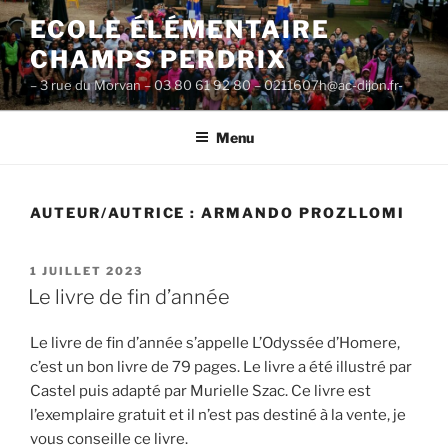
Aller
ECOLE ÉLÉMENTAIRE
au
CHAMPS PERDRIX
contenu
principal
– 3 rue du Morvan – 03 80 61 92 80 – 0211607h@ac-dijon.fr-
Menu
AUTEUR/AUTRICE :
ARMANDO PROZLLOMI
PUBLIÉ
1 JUILLET 2023
LE
Le livre de fin d’année
Le livre de fin d’année s’appelle L’Odyssée d’Homere,
c’est un bon livre de 79 pages. Le livre a été illustré par
Castel puis adapté par Murielle Szac. Ce livre est
l’exemplaire gratuit et il n’est pas destiné à la vente, je
vous conseille ce livre.