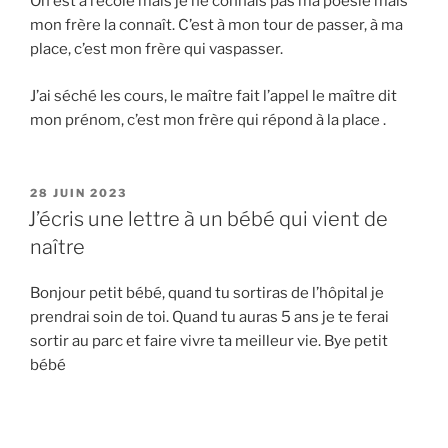
On est à l’école mais je ne connais pas ma poésie mais
mon frère la connaît. C’est à mon tour de passer, à ma
place, c’est mon frère qui vaspasser.
J’ai séché les cours, le maître fait l’appel le maître dit
mon prénom, c’est mon frère qui répond à la place .
PUBLIÉ
28 JUIN 2023
LE
J’écris une lettre à un bébé qui vient de
naître
Bonjour petit bébé, quand tu sortiras de l’hôpital je
prendrai soin de toi. Quand tu auras 5 ans je te ferai
sortir au parc et faire vivre ta meilleur vie. Bye petit
bébé