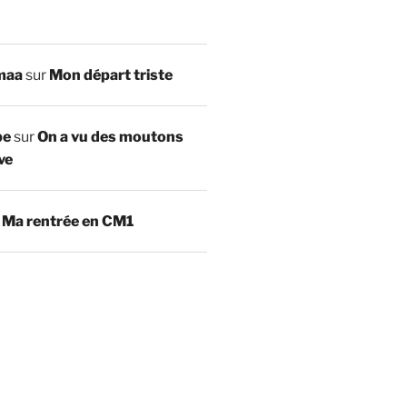
maa
sur
Mon départ triste
be
sur
On a vu des moutons
ve
r
Ma rentrée en CM1