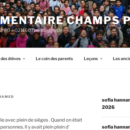
ÉMENTAIRE CHAMPS 
92 80 – 0211607h@ac-dijon.fr-
 des élèves
Le coin des parents
Leçons
Les anci
HAMED
sofia hannan
2026
le avec plein de sièges . Quand on était
sofia hannan
personnes. Il y avait plein plein d’