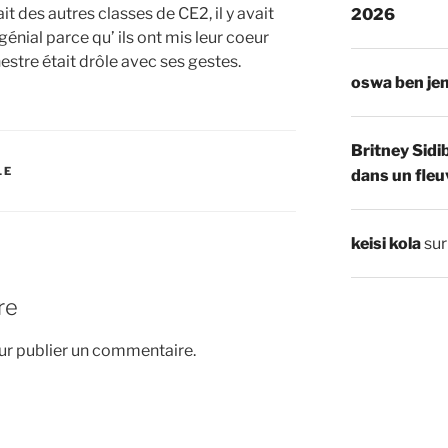
it des autres classes de CE2, il y avait
2026
énial parce qu’ ils ont mis leur coeur
estre était drôle avec ses gestes.
oswa ben je
Britney Sidi
LE
dans un fleu
keisi kola
su
re
r publier un commentaire.