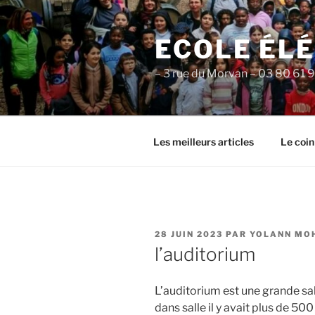
Aller
au
ECOLE ÉL
contenu
principal
– 3 rue du Morvan – 03 80 61 
Les meilleurs articles
Le coin
PUBLIÉ
28 JUIN 2023
PAR
YOLANN MO
LE
l’auditorium
L’auditorium est une grande sal
dans salle il y avait plus de 500 