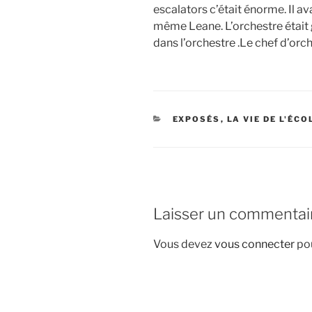
escalators c’était énorme. Il ava
même Leane. L’orchestre était g
dans l’orchestre .Le chef d’orch
CATÉGORIES
EXPOSÉS
,
LA VIE DE L'ÉCO
Laisser un commentai
Vous devez
vous connecter
pou