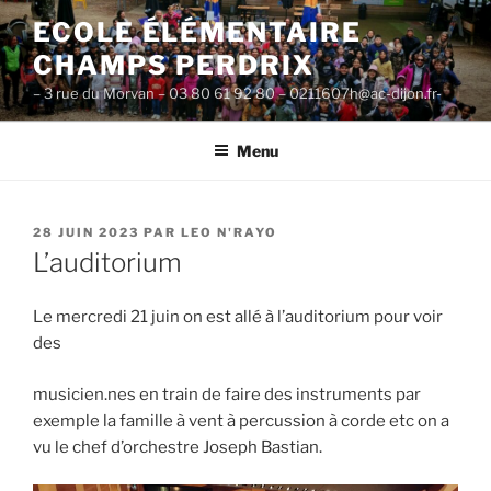
Aller
ECOLE ÉLÉMENTAIRE
au
CHAMPS PERDRIX
contenu
principal
– 3 rue du Morvan – 03 80 61 92 80 – 0211607h@ac-dijon.fr-
Menu
PUBLIÉ
28 JUIN 2023
PAR
LEO N'RAYO
LE
L’auditorium
Le mercredi 21 juin on est allé à l’auditorium pour voir
des
musicien.nes en train de faire des instruments par
exemple la famille à vent à percussion à corde etc on a
vu le chef d’orchestre Joseph Bastian.