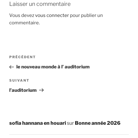
Laisser un commentaire
Vous devez
vous connecter
pour publier un
commentaire.
Navigation
Article
PRÉCÉDENT
de
précédent
le nouveau monde à l’ auditorium
l’article
Article
SUIVANT
suivant
l’auditorium
sofia hannana en houari
sur
Bonne année 2026