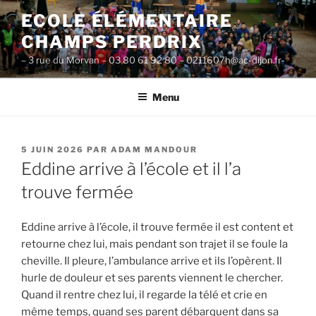
Aller
ECOLE ÉLÉMENTAIRE
au
CHAMPS PERDRIX
contenu
principal
– 3 rue du Morvan – 03 80 61 92 80 – 0211607h@ac-dijon.fr-
Menu
PUBLIÉ
5 JUIN 2026
PAR
ADAM MANDOUR
LE
Eddine arrive à l’école et il l’a
trouve fermée
Eddine arrive à l’école, il trouve fermée il est content et
retourne chez lui, mais pendant son trajet il se foule la
cheville. Il pleure, l’ambulance arrive et ils l’opèrent. Il
hurle de douleur et ses parents viennent le chercher.
Quand il rentre chez lui, il regarde la télé et crie en
même temps, quand ses parent débarquent dans sa