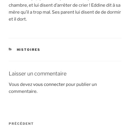
chambre, et lui disent d’arrêter de crier ! Eddine dit à sa
mère qu’il a trop mal. Ses parent lui disent de de dormir
et il dort.
CATÉGORIES
HISTOIRES
Laisser un commentaire
Vous devez
vous connecter
pour publier un
commentaire.
Navigation
Article
PRÉCÉDENT
de