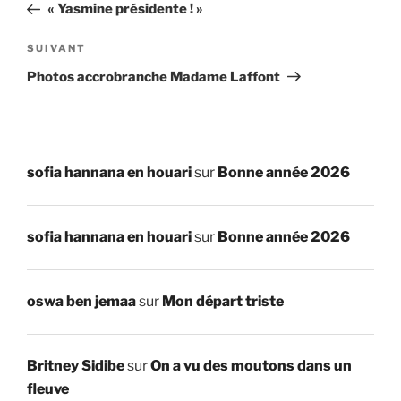
précédent
« Yasmine présidente ! »
l’article
Article
SUIVANT
suivant
Photos accrobranche Madame Laffont
sofia hannana en houari
sur
Bonne année 2026
sofia hannana en houari
sur
Bonne année 2026
oswa ben jemaa
sur
Mon départ triste
Britney Sidibe
sur
On a vu des moutons dans un
fleuve