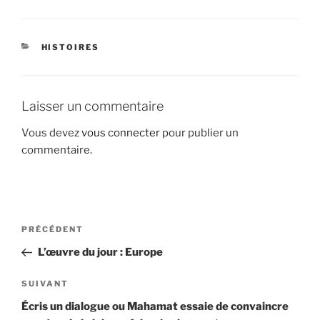
CATÉGORIES
HISTOIRES
Laisser un commentaire
Vous devez
vous connecter
pour publier un
commentaire.
Navigation
Article
PRÉCÉDENT
de
précédent
L’œuvre du jour : Europe
l’article
Article
SUIVANT
suivant
Écris un dialogue ou Mahamat essaie de convaincre