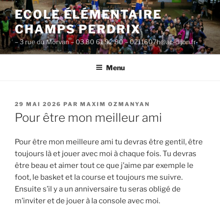
Aller
ECOLE ÉLÉMENTAIRE
au
CHAMPS PERDRIX
contenu
principal
– 3 rue du Morvan – 03 80 61 92 80 – 0211607h@ac-dijon.fr-
Menu
PUBLIÉ
29 MAI 2026
PAR
MAXIM OZMANYAN
LE
Pour être mon meilleur ami
Pour être mon meilleure ami tu devras être gentil, être
toujours là et jouer avec moi à chaque fois. Tu devras
être beau et aimer tout ce que j’aime par exemple le
foot, le basket et la course et toujours me suivre.
Ensuite s’il y a un anniversaire tu seras obligé de
m’inviter et de jouer à la console avec moi.