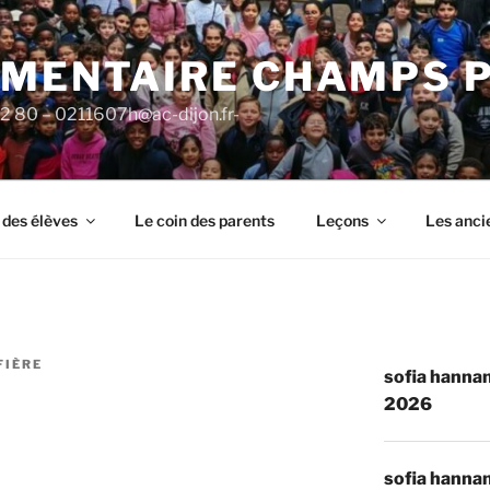
ÉMENTAIRE CHAMPS 
92 80 – 0211607h@ac-dijon.fr-
 des élèves
Le coin des parents
Leçons
Les anci
FIÈRE
sofia hannan
2026
sofia hannan