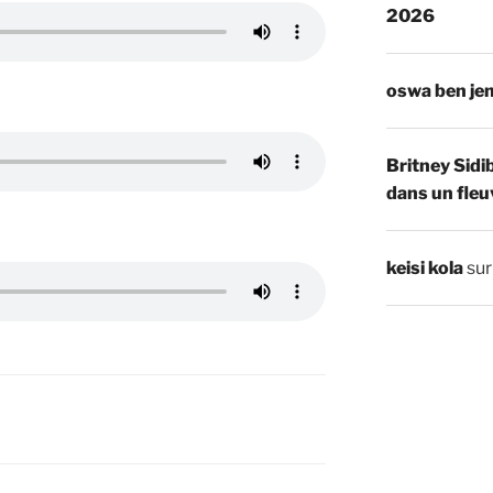
2026
oswa ben je
Britney Sidi
dans un fleu
keisi kola
su