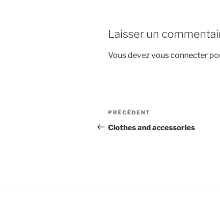
Laisser un commentai
Vous devez
vous connecter
pou
Navigation
Article
PRÉCÉDENT
de
précédent
Clothes and accessories
l’article