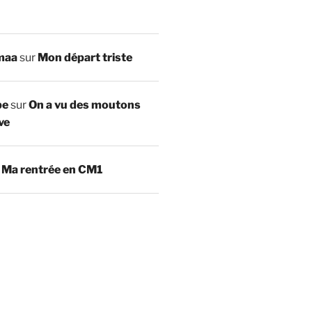
maa
sur
Mon départ triste
be
sur
On a vu des moutons
ve
r
Ma rentrée en CM1