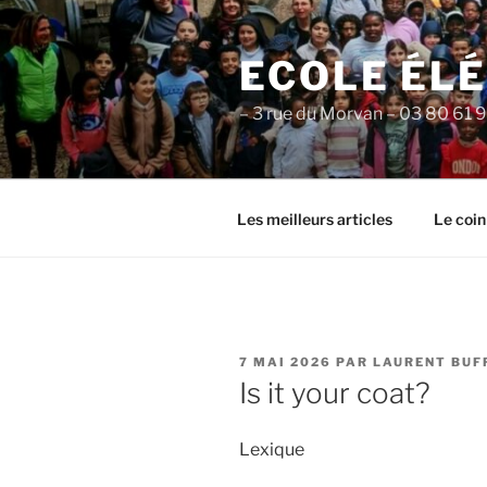
Aller
au
ECOLE ÉL
contenu
principal
– 3 rue du Morvan – 03 80 61 
Les meilleurs articles
Le coin
PUBLIÉ
7 MAI 2026
PAR
LAURENT BUF
LE
Is it your coat?
Lexique