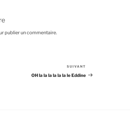
re
r publier un commentaire.
SUIVANT
Article
suivant
OH la la la la la la le Eddine