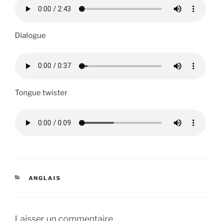
Dialogue
Tongue twister
CATÉGORIES
ANGLAIS
Laisser un commentaire