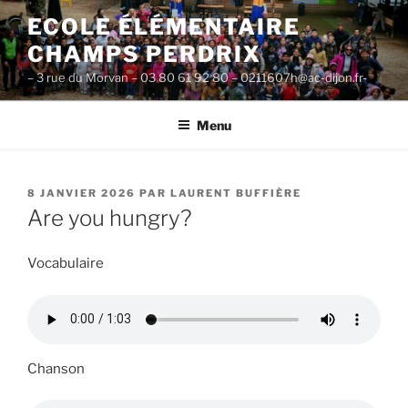
Aller
ECOLE ÉLÉMENTAIRE
au
CHAMPS PERDRIX
contenu
principal
– 3 rue du Morvan – 03 80 61 92 80 – 0211607h@ac-dijon.fr-
Menu
PUBLIÉ
8 JANVIER 2026
PAR
LAURENT BUFFIÈRE
LE
Are you hungry?
Vocabulaire
Chanson