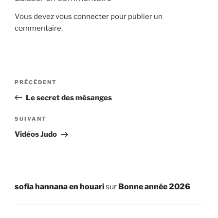
Vous devez
vous connecter
pour publier un
commentaire.
Navigation
Article
PRÉCÉDENT
de
précédent
Le secret des mésanges
l’article
Article
SUIVANT
suivant
Vidéos Judo
sofia hannana en houari
sur
Bonne année 2026