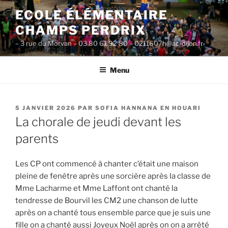
Aller
ECOLE ÉLÉMENTAIRE
au
CHAMPS PERDRIX
contenu
principal
– 3 rue du Morvan – 03 80 61 92 80 – 0211607h@ac-dijon.fr-
Menu
PUBLIÉ
5 JANVIER 2026
PAR
SOFIA HANNANA EN HOUARI
LE
La chorale de jeudi devant les
parents
Les CP ont commencé à chanter c’était une maison
pleine de fenêtre après une sorcière après la classe de
Mme Lacharme et Mme Laffont ont chanté la
tendresse de Bourvil les CM2 une chanson de lutte
après on a chanté tous ensemble parce que je suis une
fille on a chanté aussi Joyeux Noël après on on a arrêté