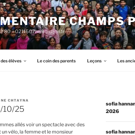
ÉMENTAIRE CHAMPS 
92 80 – 0211607h@ac-dijon.fr-
 des élèves
Le coin des parents
Leçons
Les anci
INE CHTAYNA
sofia hannan
3/10/25
2026
mmes allés voir un spectacle avec des
sofia hannan
it un vélo, la femme et le monsieur