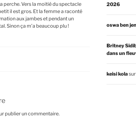
la perche. Vers la moitié du spectacle
2026
etit il est gros. Et la femme a raconté
formation aux jambes et pendant un
oswa ben je
tal. Sinon ça m’a beaucoup plu !
Britney Sidi
dans un fleu
keisi kola
su
re
r publier un commentaire.