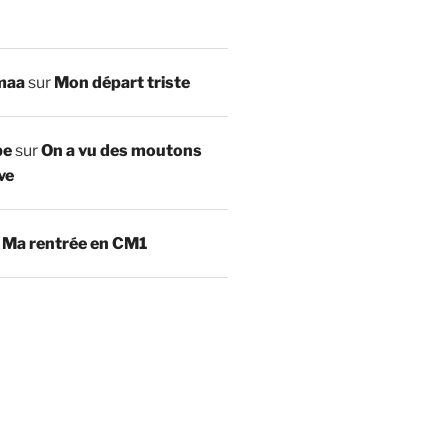
maa
sur
Mon départ triste
be
sur
On a vu des moutons
ve
r
Ma rentrée en CM1