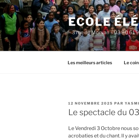
Aller
au
ECOLE ÉL
contenu
principal
– 3 rue du Morvan – 03 80 61 
Les meilleurs articles
Le coin
PUBLIÉ
12 NOVEMBRE 2025
PAR
YASM
LE
Le spectacle du 0
Le Vendredi 3 Octobre nous so
acrobaties et du chant. Il y ava