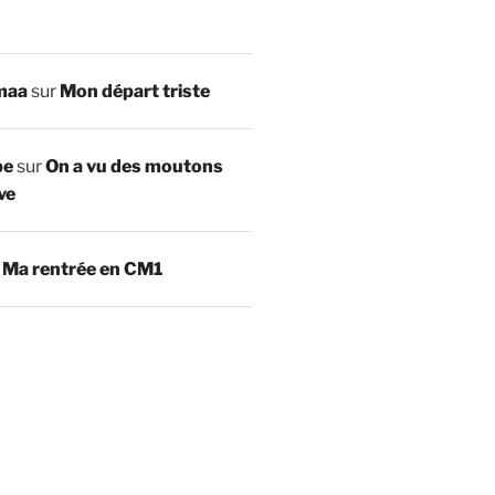
maa
sur
Mon départ triste
be
sur
On a vu des moutons
ve
r
Ma rentrée en CM1