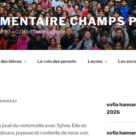
ÉMENTAIRE CHAMPS 
92 80 – 0211607h@ac-dijon.fr-
 des élèves
Le coin des parents
Leçons
Les anci
ROKHSSI
sofia hannan
2026
joué du violoncelle avec Sylvie. Elle en
sofia hannan
t douce, joyeuse et contente de nous voir,