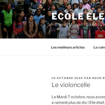
Aller
au
ECOLE ÉL
contenu
principal
– 3 rue du Morvan – 03 80 61 
Les meilleurs articles
Le coin
PUBLIÉ
10 OCTOBRE 2025
PAR
NOUR 
LE
Le violoncelle
Le Mardi 7 octobre, nous avons 
a ramené plus de dix ! Elle étai