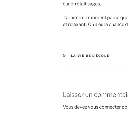
car on était sages.
J’ai aimé ce moment parce que 
et relaxant . On a eu la chance d
CATÉGORIES
LA VIE DE L'ÉCOLE
Laisser un commentai
Vous devez
vous connecter
pou