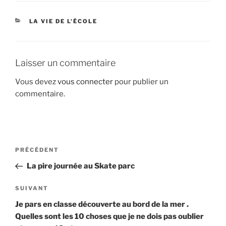
CATÉGORIES
LA VIE DE L'ÉCOLE
Laisser un commentaire
Vous devez
vous connecter
pour publier un
commentaire.
Navigation
Article
PRÉCÉDENT
de
précédent
La pire journée au Skate parc
l’article
Article
SUIVANT
suivant
Je pars en classe découverte au bord de la mer .
Quelles sont les 10 choses que je ne dois pas oublier