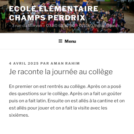
Aller
ECOLE ÉLÉMENTAIRE
au
CHAMPS PERDRIX
contenu
principal
– 3 rue du Morvan – 03 80 61 92 80 – 0211607h@ac-dijon.fr-
Menu
PUBLIÉ
4 AVRIL 2025
PAR
AMAN RAHIM
LE
Je raconte la journée au collège
En premier on est rentrés au collège. Après on a posé
des questions sur le collège. Après on a fait un goûter
puis on a fait latin. Ensuite on est allés à la cantine et on
est allés pour jouer et on a fait la visite avec les
sixièmes.