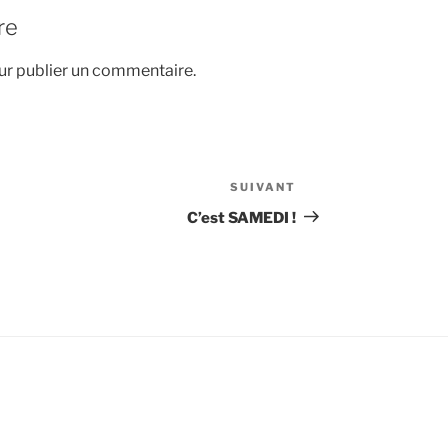
re
r publier un commentaire.
SUIVANT
Article
suivant
C’est SAMEDI !