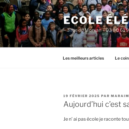
Aller
au
ECOLE ÉL
contenu
principal
– 3 rue du Morvan – 03 80 61 
Les meilleurs articles
Le coin
PUBLIÉ
19 FÉVRIER 2025
PAR
MARAIM
LE
Aujourd’hui c’est s
Je n’ ai pas école je raconte tout