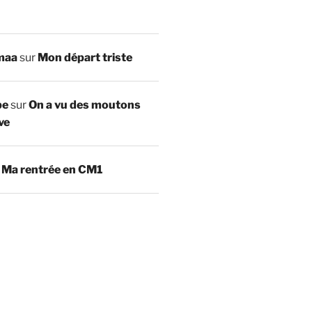
maa
sur
Mon départ triste
be
sur
On a vu des moutons
ve
r
Ma rentrée en CM1