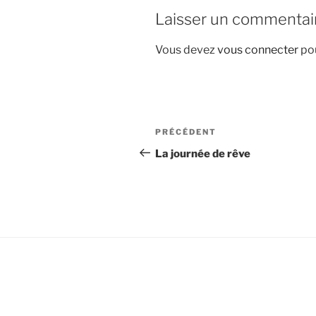
Laisser un commentai
Vous devez
vous connecter
pou
Navigation
Article
PRÉCÉDENT
de
précédent
La journée de rêve
l’article