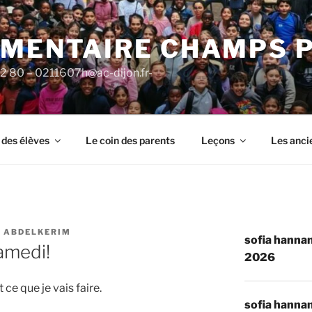
ÉMENTAIRE CHAMPS 
92 80 – 0211607h@ac-dijon.fr-
 des élèves
Le coin des parents
Leçons
Les anci
 ABDELKERIM
sofia hannan
amedi!
2026
 ce que je vais faire.
sofia hannan