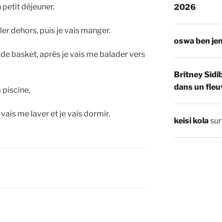
etit déjeuner.
2026
ller dehors, puis je vais manger.
oswa ben je
h de basket, après je vais me balader vers
Britney Sidi
dans un fleu
a piscine.
 vais me laver et je vais dormir.
keisi kola
su