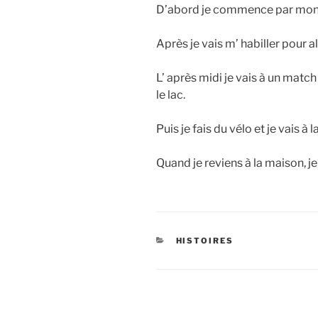
D’abord je commence par mon p
Après je vais m’ habiller pour a
L’ après midi je vais à un matc
le lac.
Puis je fais du vélo et je vais à l
Quand je reviens à la maison, je
CATÉGORIES
HISTOIRES