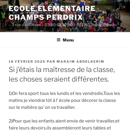
Aller
ECOLE ÉLÉMENTAIRE
au
CHAMPS PERDRIX
contenu
principal
– 3 rue du Morvan – 03 80 61 92 80 – 0211607h@ac-dijon.fr-
Menu
PUBLIÉ
18 FÉVRIER 2025
PAR
MARAIM ABDELKERIM
LE
Si j’étais la maîtresse de la classe,
les choses seraient différentes.
1)On fera sport tous les lundis et les vendredis.Tous les
matins je viendrai tôt à l’ école pour décorer la classe
sur le matière qu’ on va travailler.
2)Pour que les enfants aient envie de venir travailler,et
faire leurs devoirs,ils assembleront leurs tables et