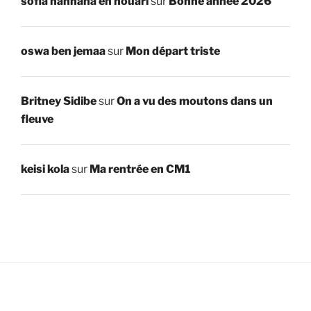
sofia hannana en houari
sur
Bonne année 2026
oswa ben jemaa
sur
Mon départ triste
Britney Sidibe
sur
On a vu des moutons dans un
fleuve
keisi kola
sur
Ma rentrée en CM1