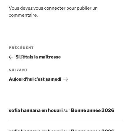
Vous devez
vous connecter
pour publier un
commentaire.
Navigation
Article
PRÉCÉDENT
de
précédent
Si j’étais la maîtresse
l’article
Article
SUIVANT
suivant
Aujourd’hui c’est samedi
sofia hannana en houari
sur
Bonne année 2026