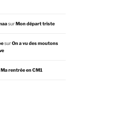
maa
sur
Mon départ triste
be
sur
On a vu des moutons
ve
r
Ma rentrée en CM1