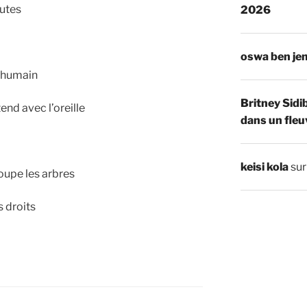
utes
2026
oswa ben je
 humain
Britney Sidi
nd avec l’oreille
dans un fleu
keisi kola
su
oupe les arbres
 droits