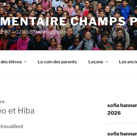
ÉMENTAIRE CHAMPS 
92 80 – 0211607h@ac-dijon.fr-
 des élèves
Le coin des parents
Leçons
Les anci
YO
sofia hannan
o et Hiba
2026
travaillent
sofia hannan