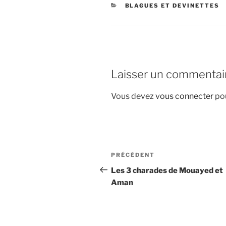
CATÉGORIES
BLAGUES ET DEVINETTES
Laisser un commentai
Vous devez
vous connecter
pou
Navigation
Article
PRÉCÉDENT
de
précédent
Les 3 charades de Mouayed et
Aman
l’article