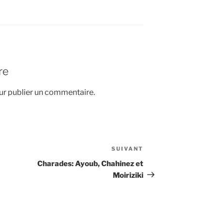
re
r publier un commentaire.
SUIVANT
Article
suivant
Charades: Ayoub, Chahinez et
Moiriziki