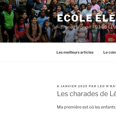
Aller
au
ECOLE ÉL
contenu
principal
– 3 rue du Morvan – 03 80 61 
Les meilleurs articles
Le coin
PUBLIÉ
8 JANVIER 2025
PAR
LEO N'RA
LE
Les charades de Lé
Ma première est où les enfants 