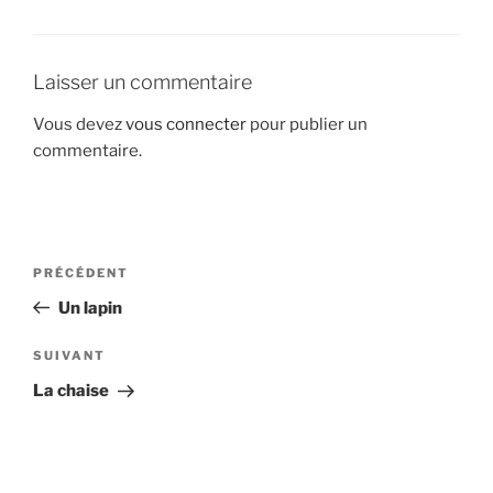
Laisser un commentaire
Vous devez
vous connecter
pour publier un
commentaire.
Navigation
Article
PRÉCÉDENT
de
précédent
Un lapin
l’article
Article
SUIVANT
suivant
La chaise