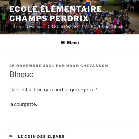
Aller
ECOLE ÉLÉMENTAIRE
au
CHAMPS PERDRIX
contenu
principal
– 3 rue du Morvan – 03 80 61 92 80 – 0211607h@ac-dijon.fr-
Menu
PUBLIÉ
25 NOVEMBRE 2024
PAR
NOAH CHEVASSON
LE
Blague
Quel est le fruit qui court et qui se jette?
la courgette.
CATÉGORIES
LE COIN DES ÉLÈVES