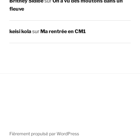
Britney Sidibe
sur
On a vu des moutons dans un
fleuve
keisi kola
sur
Ma rentrée en CM1
Fièrement propulsé par WordPress