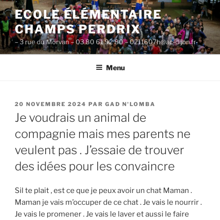
Aller
ECOLE ÉLÉMENTAIRE
au
CHAMPS PERDRIX
contenu
principal
– 3 rue du Morvan – 03 80 61 92 80 – 0211607h@ac-dijon.fr-
Menu
PUBLIÉ
20 NOVEMBRE 2024
PAR
GAD N'LOMBA
LE
Je voudrais un animal de
compagnie mais mes parents ne
veulent pas . J’essaie de trouver
des idées pour les convaincre
Sil te plait , est ce que je peux avoir un chat Maman .
Maman je vais m’occuper de ce chat . Je vais le nourrir .
Je vais le promener . Je vais le laver et aussi le faire