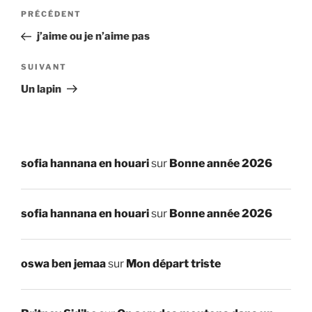
Navigation
Article
PRÉCÉDENT
de
précédent
j’aime ou je n’aime pas
l’article
Article
SUIVANT
suivant
Un lapin
sofia hannana en houari
sur
Bonne année 2026
sofia hannana en houari
sur
Bonne année 2026
oswa ben jemaa
sur
Mon départ triste