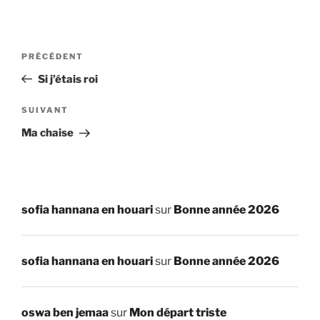
Navigation
Article
PRÉCÉDENT
de
précédent
Si j’étais roi
l’article
Article
SUIVANT
suivant
Ma chaise
sofia hannana en houari
sur
Bonne année 2026
sofia hannana en houari
sur
Bonne année 2026
oswa ben jemaa
sur
Mon départ triste