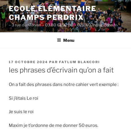
Aller
ECOLE ÉLÉMENTAIRE
au
CHAMPS PERDRIX
contenu
principal
– 3 rue du Morvan – 03 80 61 92 80 – 0211607h@ac-dijon.fr-
Menu
PUBLIÉ
17 OCTOBRE 2024
PAR
FATLUM BLAKCORI
LE
les phrases d’écrivain qu’on a fait
On a fait des phrases dans notre cahier vert exemple :
Si j’étais Le roi
Je suis le roi
Maxim je t’ordonne de me donner 50 euros.