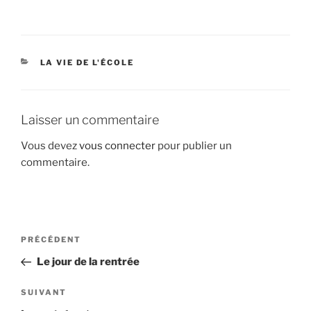
CATÉGORIES
LA VIE DE L'ÉCOLE
Laisser un commentaire
Vous devez
vous connecter
pour publier un
commentaire.
Navigation
Article
PRÉCÉDENT
de
précédent
Le jour de la rentrée
l’article
Article
SUIVANT
suivant