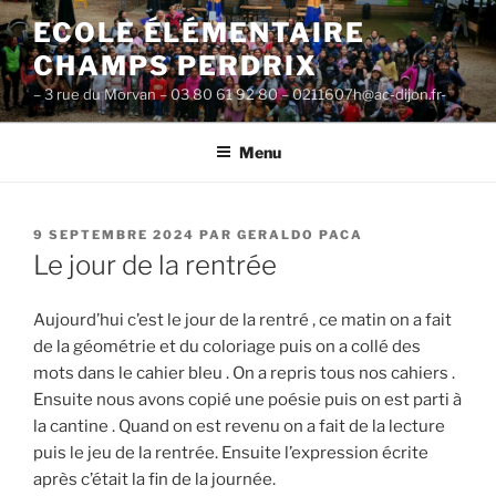
Aller
ECOLE ÉLÉMENTAIRE
au
CHAMPS PERDRIX
contenu
principal
– 3 rue du Morvan – 03 80 61 92 80 – 0211607h@ac-dijon.fr-
Menu
PUBLIÉ
9 SEPTEMBRE 2024
PAR
GERALDO PACA
LE
Le jour de la rentrée
Aujourd’hui c’est le jour de la rentré , ce matin on a fait
de la géométrie et du coloriage puis on a collé des
mots dans le cahier bleu . On a repris tous nos cahiers .
Ensuite nous avons copié une poésie puis on est parti à
la cantine . Quand on est revenu on a fait de la lecture
puis le jeu de la rentrée. Ensuite l’expression écrite
après c’était la fin de la journée.