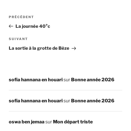
Navigation
Article
PRÉCÉDENT
de
précédent
La journée 40°c
l’article
Article
SUIVANT
suivant
La sortie à la grotte de Bèze
sofia hannana en houari
sur
Bonne année 2026
sofia hannana en houari
sur
Bonne année 2026
oswa ben jemaa
sur
Mon départ triste