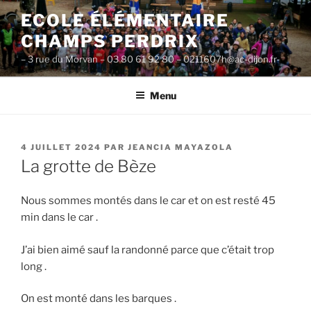
Aller
ECOLE ÉLÉMENTAIRE
au
CHAMPS PERDRIX
contenu
principal
– 3 rue du Morvan – 03 80 61 92 80 – 0211607h@ac-dijon.fr-
Menu
PUBLIÉ
4 JUILLET 2024
PAR
JEANCIA MAYAZOLA
LE
La grotte de Bèze
Nous sommes montés dans le car et on est resté 45
min dans le car .
J’ai bien aimé sauf la randonné parce que c’était trop
long .
On est monté dans les barques .