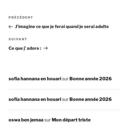
Navigation
Article
PRÉCÉDENT
de
précédent
J’imagine ce que je ferai quand je serai adulte
l’article
Article
SUIVANT
suivant
Ce que j’ adore :
sofia hannana en houari
sur
Bonne année 2026
sofia hannana en houari
sur
Bonne année 2026
oswa ben jemaa
sur
Mon départ triste