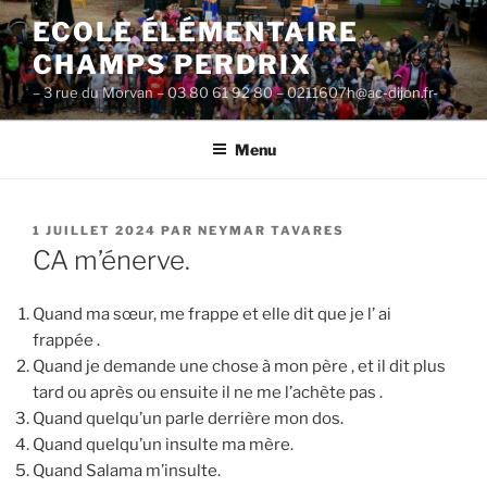
Aller
ECOLE ÉLÉMENTAIRE
au
CHAMPS PERDRIX
contenu
principal
– 3 rue du Morvan – 03 80 61 92 80 – 0211607h@ac-dijon.fr-
Menu
PUBLIÉ
1 JUILLET 2024
PAR
NEYMAR TAVARES
LE
CA m’énerve.
Quand ma sœur, me frappe et elle dit que je l’ ai
frappée .
Quand je demande une chose à mon père , et il dit plus
tard ou après ou ensuite il ne me l’achète pas .
Quand quelqu’un parle derrière mon dos.
Quand quelqu’un insulte ma mère.
Quand Salama m’insulte.