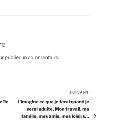
re
r publier un commentaire.
SUIVANT
Article
suivant
e île
J’imagine ce que je ferai quand je
serai adulte. Mon travail, ma
famille, mes amis, mes loisirs…