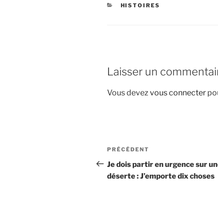
CATÉGORIES
HISTOIRES
Laisser un commentai
Vous devez
vous connecter
pou
Navigation
Article
PRÉCÉDENT
de
précédent
Je dois partir en urgence sur un
déserte : J’emporte dix choses
l’article