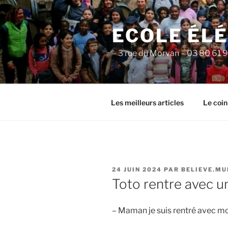
Aller
au
ECOLE ÉL
contenu
principal
– 3 rue du Morvan – 03 80 61 
Les meilleurs articles
Le coin
PUBLIÉ
24 JUIN 2024
PAR
BELIEVE.M
LE
Toto rentre avec u
– Maman je suis rentré avec mon