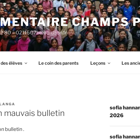
ÉMENTAIRE CHAMPS 
92 80 – 0211607h@ac-dijon.fr-
 des élèves
Le coin des parents
Leçons
Les anci
ULANGA
sofia hannan
n mauvais bulletin
2026
 bulletin .
sofia hannan