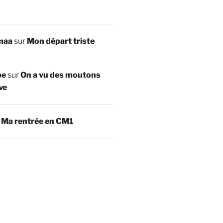
maa
sur
Mon départ triste
be
sur
On a vu des moutons
ve
r
Ma rentrée en CM1