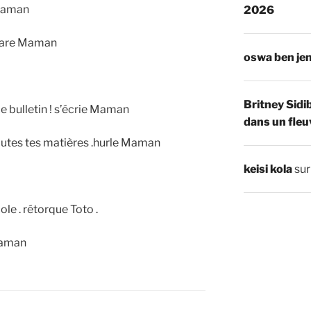
 Maman
2026
clare Maman
oswa ben je
Britney Sidi
e bulletin ! s’écrie Maman
dans un fleu
outes tes matières .hurle Maman
keisi kola
su
le . rétorque Toto .
 Maman