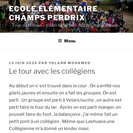
Aller
ECOLE ÉLÉMENTAIRE
au
CHAMPS PERDRIX
contenu
principal
– 3 rue du Morvan – 03 80 61 92 80 – 0211607h@ac-dijon.fr-
Menu
PUBLIÉ
13 JUIN 2024
PAR
YOLANN MOHAMED
LE
Le tour avec les collégiens
Au début on s’ est trouvé dans la cour . On a enfilé nos
gilets jaunes et ensuite on a fait les groupes. On est
parti . Un groupe est parti à Velars/ouche , un autre est
parti faire le tour du lac . Après on est parti manger, on
pouvait faire du foot , la balançoire , j’ai même fait un
petit pont à un collégien . Même que Lashuana une
Collégienne m’a donné un kinder maxi.