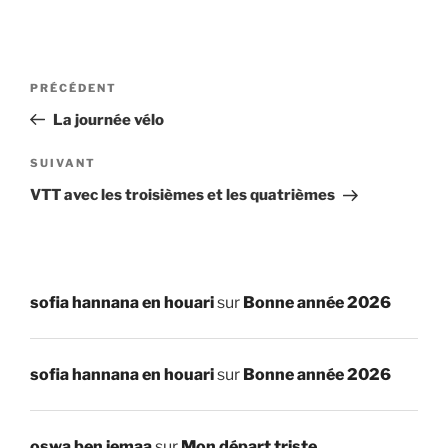
Navigation
Article
PRÉCÉDENT
de
précédent
La journée vélo
l’article
Article
SUIVANT
suivant
VTT avec les troisièmes et les quatrièmes
sofia hannana en houari
sur
Bonne année 2026
sofia hannana en houari
sur
Bonne année 2026
oswa ben jemaa
sur
Mon départ triste