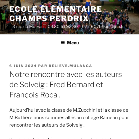
Aller
ECOLE ÉLÉMENTAIRE
au
CHAMPS PERDRIX
contenu
principal
– 3 rue du Morvan – 03 80 61 92 80 – 0211607h@ac-dijon.fr-
Menu
PUBLIÉ
6 JUIN 2024
PAR
BELIEVE.MULANGA
LE
Notre rencontre avec les auteurs
de Solveig : Fred Bernard et
François Roca .
Aujourd’hui avec la classe de M.Zucchini et la classe de
M.Buffière nous sommes allés au collège Rameau pour
rencontrer les auteurs de Solveig .