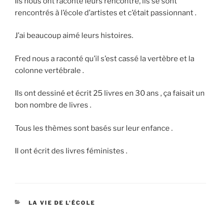
Ils nous ont raconté leurs rencontre, ils se sont
rencontrés à l’école d’artistes et c’était passionnant .
J’ai beaucoup aimé leurs histoires.
Fred nous a raconté qu’il s’est cassé la vertèbre et la
colonne vertébrale .
Ils ont dessiné et écrit 25 livres en 30 ans , ça faisait un
bon nombre de livres .
Tous les thèmes sont basés sur leur enfance .
Il ont écrit des livres féministes .
CATÉGORIES
LA VIE DE L'ÉCOLE