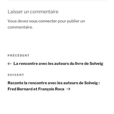
Laisser un commentaire
Vous devez
vous connecter
pour publier un
commentaire.
Navigation
Article
PRÉCÉDENT
de
précédent
La rencontre avec les auteurs du livre de Solveig
l’article
Article
SUIVANT
suivant
Raconte la rencontre avec les auteurs de Solveig :
Fred Bernard et François Roca