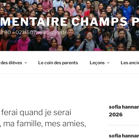
ÉMENTAIRE CHAMPS 
92 80 – 0211607h@ac-dijon.fr-
 des élèves
Le coin des parents
Leçons
Les anci
sofia hannan
 ferai quand je serai
2026
l, ma famille, mes amies,
sofia hannan