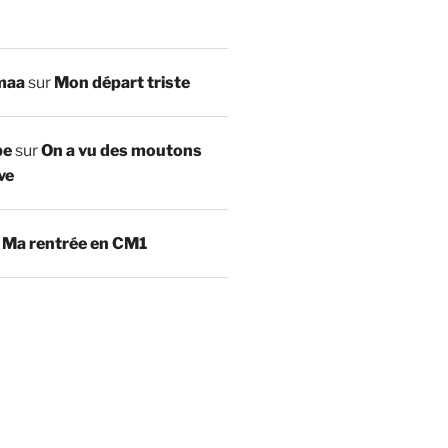
maa
sur
Mon départ triste
be
sur
On a vu des moutons
ve
r
Ma rentrée en CM1