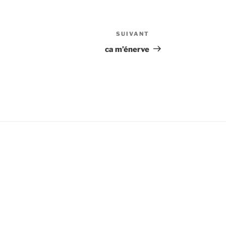
SUIVANT
Article
suivant
ca m’énerve