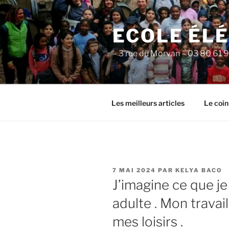
Aller
au
ECOLE ÉL
contenu
principal
– 3 rue du Morvan – 03 80 61 
Les meilleurs articles
Le coin
PUBLIÉ
7 MAI 2024
PAR
KELYA BACO
LE
J’imagine ce que je
adulte . Mon travai
mes loisirs .