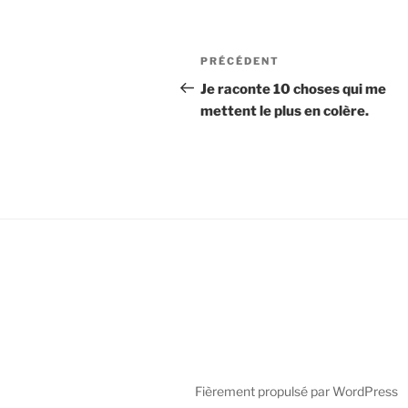
Navigation
Article
PRÉCÉDENT
de
précédent
Je raconte 10 choses qui me
mettent le plus en colère.
l’article
Fièrement propulsé par WordPress