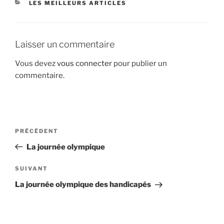
CATÉGORIES
LES MEILLEURS ARTICLES
Laisser un commentaire
Vous devez
vous connecter
pour publier un
commentaire.
Navigation
Article
PRÉCÉDENT
de
précédent
La journée olympique
l’article
Article
SUIVANT
suivant
La journée olympique des handicapés