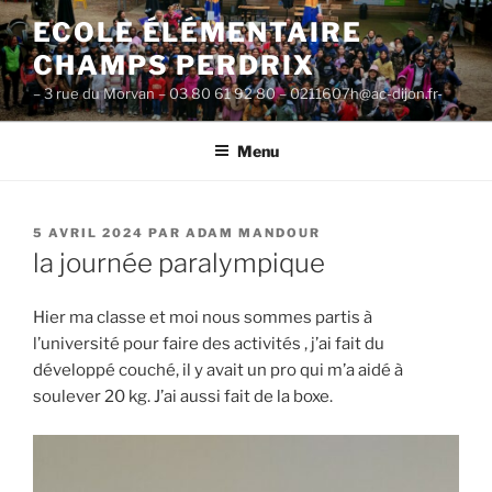
Aller
ECOLE ÉLÉMENTAIRE
au
CHAMPS PERDRIX
contenu
principal
– 3 rue du Morvan – 03 80 61 92 80 – 0211607h@ac-dijon.fr-
Menu
PUBLIÉ
5 AVRIL 2024
PAR
ADAM MANDOUR
LE
la journée paralympique
Hier ma classe et moi nous sommes partis à
l’université pour faire des activités , j’ai fait du
développé couché, il y avait un pro qui m’a aidé à
soulever 20 kg. J’ai aussi fait de la boxe.