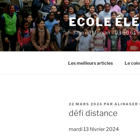
Aller
au
ECOLE ÉL
contenu
principal
– 3 rue du Morvan – 03 80 61 
Les meilleurs articles
Le coin
PUBLIÉ
22 MARS 2024
PAR
ALINASER 
LE
défi distance
mardi 13 février 2024