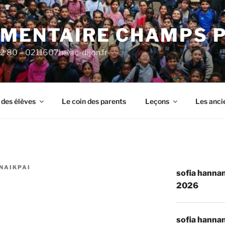
ÉMENTAIRE CHAMPS 
92 80 – 0211607h@ac-dijon.fr-
 des élèves
Le coin des parents
Leçons
Les anci
NAIKPAI
sofia hannan
2026
sofia hannan