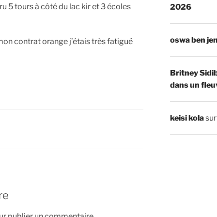
ru 5 tours à côté du lac kir et 3 écoles
2026
oswa ben je
mon contrat orange j’étais très fatigué
Britney Sidi
dans un fleu
keisi kola
su
re
r publier un commentaire.