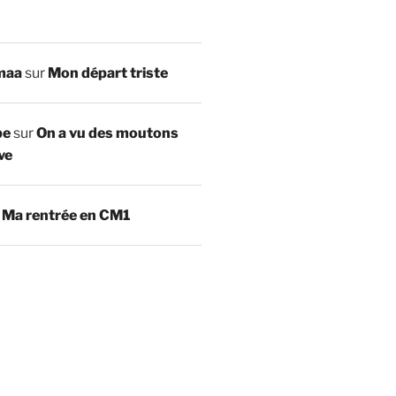
maa
sur
Mon départ triste
be
sur
On a vu des moutons
ve
r
Ma rentrée en CM1