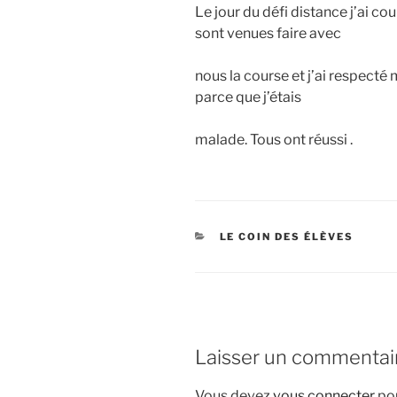
Le jour du défi distance j’ai cou
sont venues faire avec
nous la course et j’ai respecté 
parce que j’étais
malade. Tous ont réussi .
CATÉGORIES
LE COIN DES ÉLÈVES
Laisser un commentai
Vous devez
vous connecter
pou