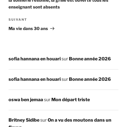
la sonnerie résonne, la grille est ouverte tous les
enseignant sont absents
Article
SUIVANT
suivant
Ma vie dans 30 ans
sofia hannana en houari
sur
Bonne année 2026
sofia hannana en houari
sur
Bonne année 2026
oswa ben jemaa
sur
Mon départ triste
Britney Sidibe
sur
On a vu des moutons dans un