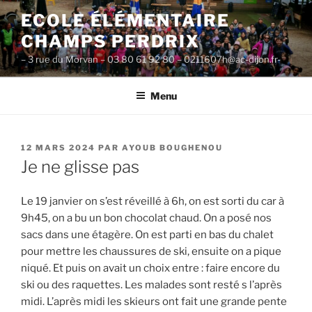
Aller
ECOLE ÉLÉMENTAIRE
au
CHAMPS PERDRIX
contenu
principal
– 3 rue du Morvan – 03 80 61 92 80 – 0211607h@ac-dijon.fr-
Menu
PUBLIÉ
12 MARS 2024
PAR
AYOUB BOUGHENOU
LE
Je ne glisse pas
Le 19 janvier on s’est réveillé à 6h, on est sorti du car à
9h45, on a bu un bon chocolat chaud. On a posé nos
sacs dans une étagère. On est parti en bas du chalet
pour mettre les chaussures de ski, ensuite on a pique
niqué. Et puis on avait un choix entre : faire encore du
ski ou des raquettes. Les malades sont resté s l’après
midi. L’après midi les skieurs ont fait une grande pente