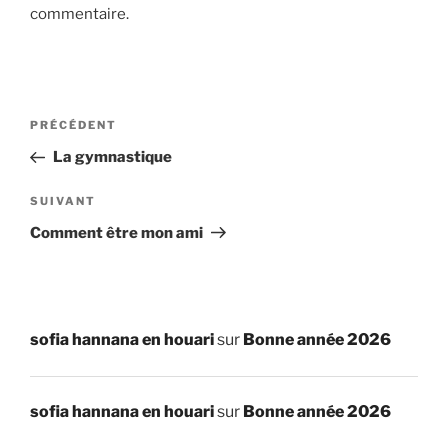
commentaire.
Navigation
Article
PRÉCÉDENT
de
précédent
La gymnastique
l’article
Article
SUIVANT
suivant
Comment être mon ami
sofia hannana en houari
sur
Bonne année 2026
sofia hannana en houari
sur
Bonne année 2026