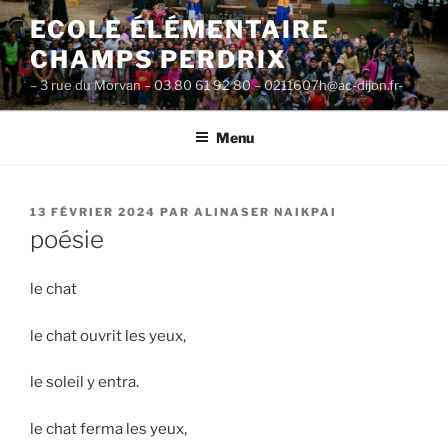
Aller
ECOLE ÉLÉMENTAIRE
au
CHAMPS PERDRIX
contenu
principal
– 3 rue du Morvan – 03 80 61 92 80 – 0211607h@ac-dijon.fr-
Menu
PUBLIÉ
13 FÉVRIER 2024
PAR
ALINASER NAIKPAI
LE
poésie
le chat
le chat ouvrit les yeux,
le soleil y entra.
le chat ferma les yeux,