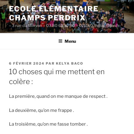
Aller
ECOLE ÉLÉMENTAIRE
au
CHAMPS PERDRIX
contenu
principal
– 3 rue du Morvan – 03 80 61 92 80 – 0211607h@ac-dijon.fr-
Menu
PUBLIÉ
6 FÉVRIER 2024
PAR
KELYA BACO
LE
10 choses qui me mettent en
colère :
La première, quand on me manque de respect .
La deuxième, qu’on me frappe .
La troisième, qu’on me fasse tomber .