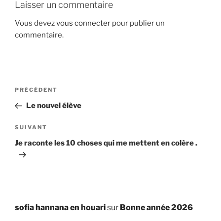
Laisser un commentaire
Vous devez
vous connecter
pour publier un
commentaire.
Navigation
Article
PRÉCÉDENT
de
précédent
Le nouvel élève
l’article
Article
SUIVANT
suivant
Je raconte les 10 choses qui me mettent en colère .
sofia hannana en houari
sur
Bonne année 2026