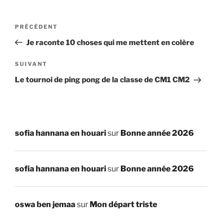
Navigation
Article
PRÉCÉDENT
de
précédent
Je raconte 10 choses qui me mettent en colère
l’article
Article
SUIVANT
suivant
Le tournoi de ping pong de la classe de CM1 CM2
sofia hannana en houari
sur
Bonne année 2026
sofia hannana en houari
sur
Bonne année 2026
oswa ben jemaa
sur
Mon départ triste