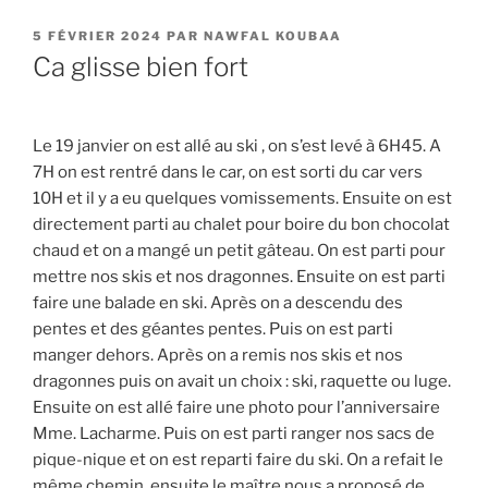
PUBLIÉ
5 FÉVRIER 2024
PAR
NAWFAL KOUBAA
LE
Ca glisse bien fort
Le 19 janvier on est allé au ski , on s’est levé à 6H45. A
7H on est rentré dans le car, on est sorti du car vers
10H et il y a eu quelques vomissements. Ensuite on est
directement parti au chalet pour boire du bon chocolat
chaud et on a mangé un petit gâteau. On est parti pour
mettre nos skis et nos dragonnes. Ensuite on est parti
faire une balade en ski. Après on a descendu des
pentes et des géantes pentes. Puis on est parti
manger dehors. Après on a remis nos skis et nos
dragonnes puis on avait un choix : ski, raquette ou luge.
Ensuite on est allé faire une photo pour l’anniversaire
Mme. Lacharme. Puis on est parti ranger nos sacs de
pique-nique et on est reparti faire du ski. On a refait le
même chemin, ensuite le maître nous a proposé de