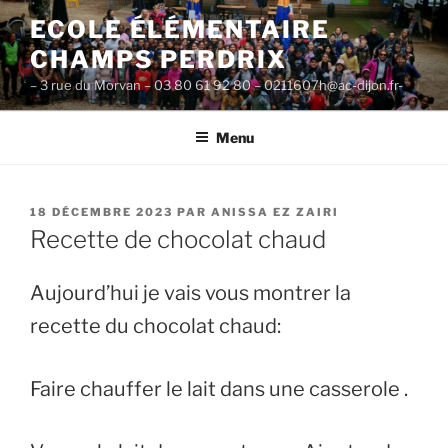
Aller
ECOLE ÉLÉMENTAIRE
au
CHAMPS PERDRIX
contenu
principal
– 3 rue du Morvan – 03 80 61 92 80 – 0211607h@ac-dijon.fr-
Menu
PUBLIÉ
18 DÉCEMBRE 2023
PAR
ANISSA EZ ZAIRI
LE
Recette de chocolat chaud
Aujourd’hui je vais vous montrer la
recette du chocolat chaud:
Faire chauffer le lait dans une casserole .