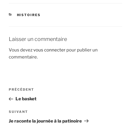
CATÉGORIES
HISTOIRES
Laisser un commentaire
Vous devez
vous connecter
pour publier un
commentaire.
Navigation
Article
PRÉCÉDENT
de
précédent
Le basket
l’article
Article
SUIVANT
suivant
Je raconte la journée à la patinoire