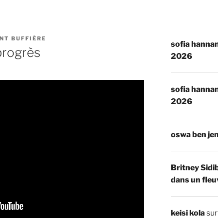
NT BUFFIÈRE
sofia hannan
progrès
2026
sofia hannan
2026
oswa ben je
Britney Sidi
dans un fleu
keisi kola
su