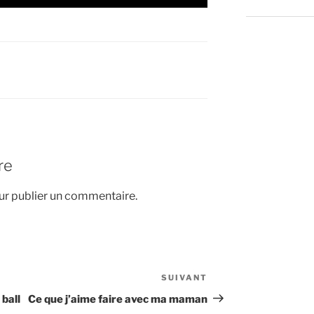
re
r publier un commentaire.
SUIVANT
Article
suivant
 ball
Ce que j’aime faire avec ma maman