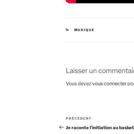
CATÉGORIES
MUSIQUE
Laisser un commentai
Vous devez
vous connecter
pou
Navigation
Article
PRÉCÉDENT
de
précédent
Je raconte l’initiation au basket