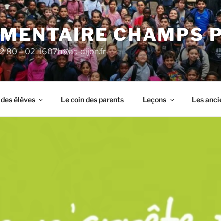
ÉMENTAIRE CHAMPS 
92 80 – 0211607h@ac-dijon.fr-
 des élèves
Le coin des parents
Leçons
Les anci