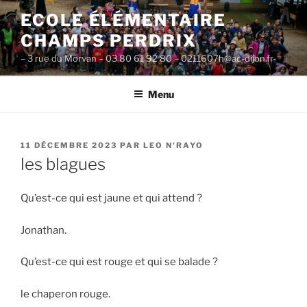
Aller
ECOLE ÉLÉMENTAIRE
au
CHAMPS PERDRIX
contenu
principal
– 3 rue du Morvan – 03 80 61 92 80 – 0211607h@ac-dijon.fr-
Menu
PUBLIÉ
11 DÉCEMBRE 2023
PAR
LEO N'RAYO
LE
les blagues
Qu’est-ce qui est jaune et qui attend ?
Jonathan.
Qu’est-ce qui est rouge et qui se balade ?
le chaperon rouge.