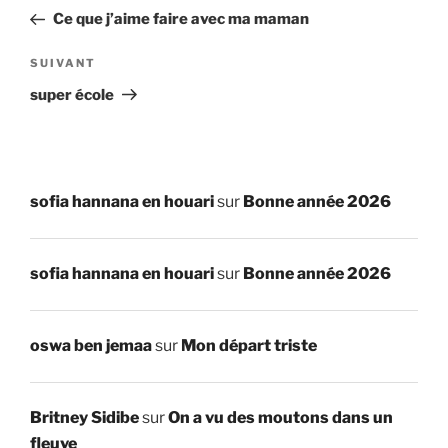
de
précédent
Ce que j’aime faire avec ma maman
l’article
Article
SUIVANT
suivant
super école
sofia hannana en houari
sur
Bonne année 2026
sofia hannana en houari
sur
Bonne année 2026
oswa ben jemaa
sur
Mon départ triste
Britney Sidibe
sur
On a vu des moutons dans un
fleuve