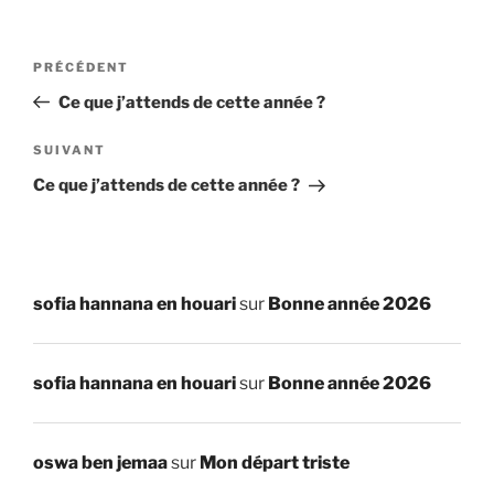
Navigation
Article
PRÉCÉDENT
de
précédent
Ce que j’attends de cette année ?
l’article
Article
SUIVANT
suivant
Ce que j’attends de cette année ?
sofia hannana en houari
sur
Bonne année 2026
sofia hannana en houari
sur
Bonne année 2026
oswa ben jemaa
sur
Mon départ triste