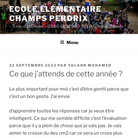
Aller
ECOLE ÉLÉMENTAIRE
au
CHAMPS PERDRIX
contenu
principal
– 3 rue du Morvan – 03 80 61 92 80 – 0211607h@ac-dijon.fr-
Menu
PUBLIÉ
22 SEPTEMBRE 2023
PAR
YOLANN MOHAMED
LE
Ce que j’attends de cette année ?
Le plus important pour moi c’est d’être gentil parce que
c’est un bon geste. J’ai envie
d’apprendre toutes les réponses car je veux être
intelligent. Ce qui me semble difficile c’est l’évaluation
parce que il y a plein de chose que je sais pas. Je vais
aimer le crosse du des cm2 car ce sera un cross plus