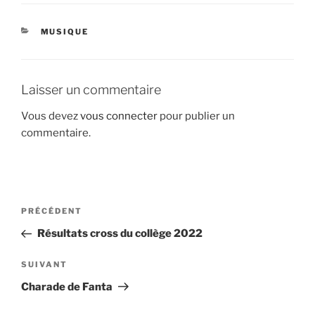
CATÉGORIES
MUSIQUE
Laisser un commentaire
Vous devez
vous connecter
pour publier un
commentaire.
Navigation
Article
PRÉCÉDENT
de
précédent
Résultats cross du collège 2022
l’article
Article
SUIVANT
suivant
Charade de Fanta