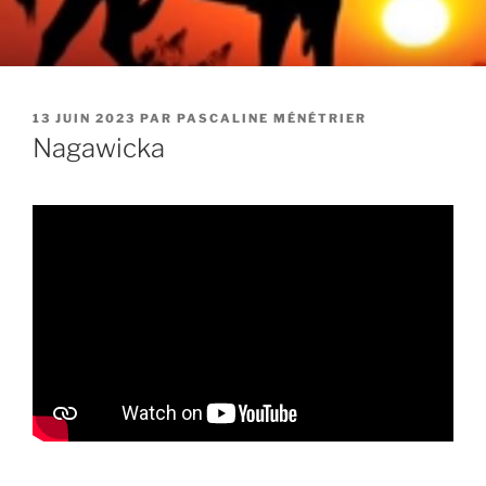
PUBLIÉ
13 JUIN 2023
PAR
PASCALINE MÉNÉTRIER
LE
Nagawicka