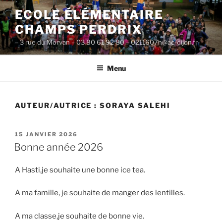
Aller
ECOLE ÉLÉMENTAIRE
au
CHAMPS PERDRIX
contenu
principal
– 3 rue du Morvan – 03 80 61 92 80 – 0211607h@ac-dijon.fr-
Menu
AUTEUR/AUTRICE :
SORAYA SALEHI
PUBLIÉ
15 JANVIER 2026
LE
Bonne année 2026
A Hasti,je souhaite une bonne ice tea.
A ma famille, je souhaite de manger des lentilles.
A ma classe,je souhaite de bonne vie.