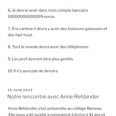
6, Je devrai avoir dans mon compte bancaire
10000000000099 euros.
7, À la cantine il devra y avoir des boissons gazeuses et
des fast food .
8, Tout le monde devra avoir des téléphones.
9, Les prof devront être plus gentils.
10, Il n’y aura pas de devoirs.
PUBLIÉ
16 JUIN 2023
LE
Notre rencontre avec Anne Rehbinder
Anne Rehbinder s’est présentée au collège Rameau
.Elle nous a dit qu’elle a commencé à écrire à 41 ans et