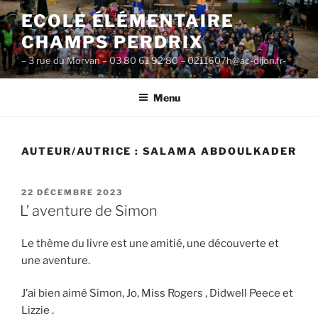
Aller
ECOLE ÉLÉMENTAIRE
au
CHAMPS PERDRIX
contenu
principal
– 3 rue du Morvan – 03 80 61 92 80 – 0211607h@ac-dijon.fr-
Menu
AUTEUR/AUTRICE :
SALAMA ABDOULKADER
PUBLIÉ
22 DÉCEMBRE 2023
LE
L’ aventure de Simon
Le thème du livre est une amitié, une découverte et
une aventure.
J’ai bien aimé Simon, Jo, Miss Rogers , Didwell Peece et
Lizzie .