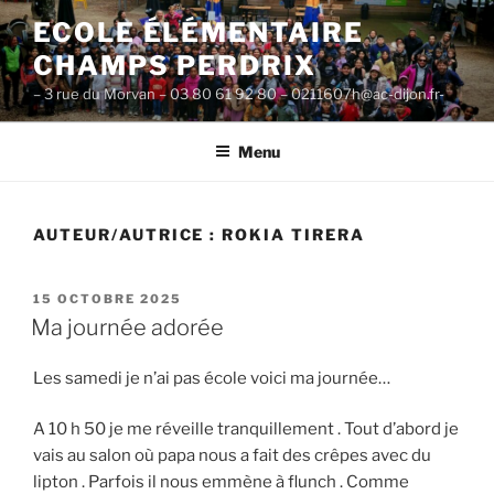
Aller
ECOLE ÉLÉMENTAIRE
au
CHAMPS PERDRIX
contenu
principal
– 3 rue du Morvan – 03 80 61 92 80 – 0211607h@ac-dijon.fr-
Menu
AUTEUR/AUTRICE :
ROKIA TIRERA
PUBLIÉ
15 OCTOBRE 2025
LE
Ma journée adorée
Les samedi je n’ai pas école voici ma journée…
A 10 h 50 je me réveille tranquillement . Tout d’abord je
vais au salon où papa nous a fait des crêpes avec du
lipton . Parfois il nous emmène à flunch . Comme