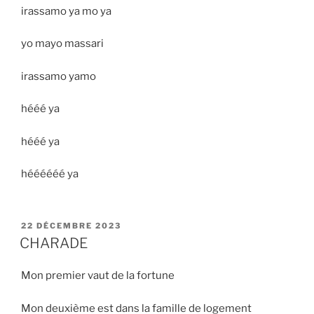
irassamo ya mo ya
yo mayo massari
irassamo yamo
hééé ya
hééé ya
héééééé ya
PUBLIÉ
22 DÉCEMBRE 2023
LE
CHARADE
Mon premier vaut de la fortune
Mon deuxième est dans la famille de logement