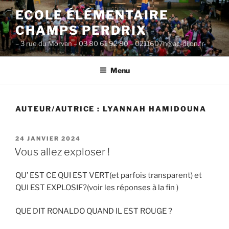
Aller
ECOLE ÉLÉMENTAIRE
au
CHAMPS PERDRIX
contenu
principal
– 3 rue du Morvan – 03 80 61 92 80 – 0211607h@ac-dijon.fr-
Menu
AUTEUR/AUTRICE :
LYANNAH HAMIDOUNA
PUBLIÉ
24 JANVIER 2024
LE
Vous allez exploser !
QU’ EST CE QUI EST VERT(et parfois transparent) et
QUI EST EXPLOSIF?(voir les réponses à la fin )
QUE DIT RONALDO QUAND IL EST ROUGE ?