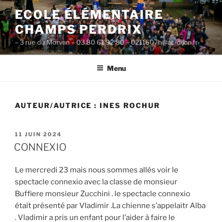
Aller
ECOLE ÉLÉMENTAIRE
au
CHAMPS PERDRIX
contenu
principal
– 3 rue du Morvan – 03 80 61 92 80 – 0211607h@ac-dijon.fr-
Menu
AUTEUR/AUTRICE :
INES ROCHUR
PUBLIÉ
11 JUIN 2024
LE
CONNEXIO
Le mercredi 23 mais nous sommes allés voir le
spectacle connexio avec la classe de monsieur
Buffiere monsieur Zucchini . le spectacle connexio
était présenté par Vladimir .La chienne s’appelaitr Alba
. Vladimir a pris un enfant pour l’aider à faire le