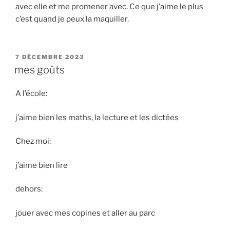
avec elle et me promener avec. Ce que j’aime le plus
c’est quand je peux la maquiller.
PUBLIÉ
7 DÉCEMBRE 2023
LE
mes goûts
A l’école:
j’aime bien les maths, la lecture et les dictées
Chez moi:
j’aime bien lire
dehors:
jouer avec mes copines et aller au parc